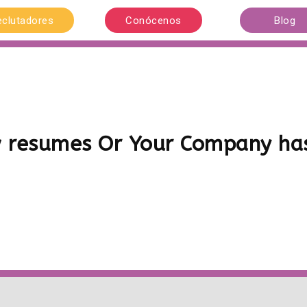
eclutadores
Conócenos
Blog
w resumes Or Your Company has