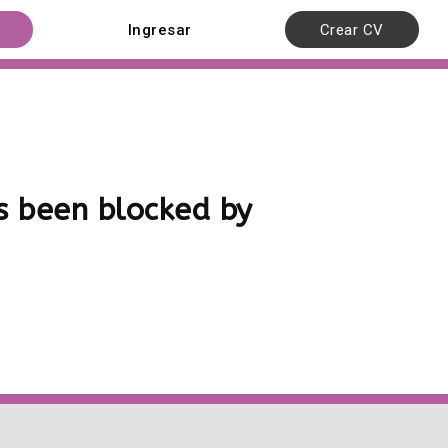
Ingresar
Crear CV
 been blocked by