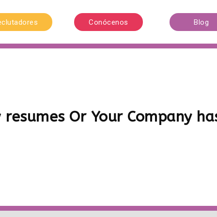
eclutadores
Conócenos
Blog
w resumes Or Your Company has